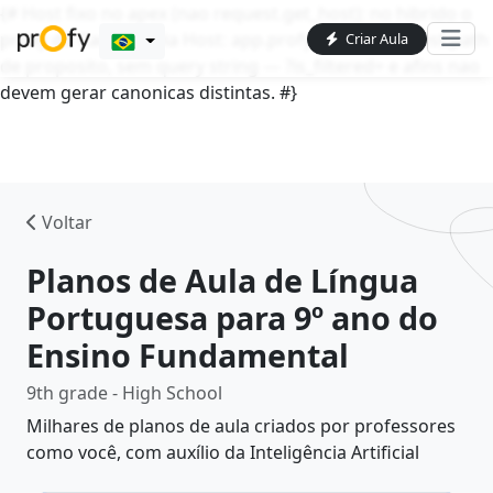
{# Host fixo no apex (nao request.get_host): no hibrido o
proxy do Caddy envia Host: app.profy.com.br. request.path
Criar Aula
de proposito, sem query string — ?is_filtered= e afins nao
devem gerar canonicas distintas. #}
Voltar
Planos de Aula de Língua
Portuguesa para
9º
ano do
Ensino Fundamental
9th
grade - High School
Milhares de planos de aula criados por professores
como você, com auxílio da Inteligência Artificial