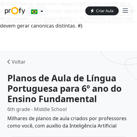
{# Host fixo no apex (nao request.get_host): no hibrido o
proxy do Caddy envia Host: app.profy.com.br. request.path
Criar Aula
de proposito, sem query string — ?is_filtered= e afins nao
devem gerar canonicas distintas. #}
Voltar
Planos de Aula de Língua
Portuguesa para
6º
ano do
Ensino Fundamental
6th
grade - Middle School
Milhares de planos de aula criados por professores
como você, com auxílio da Inteligência Artificial